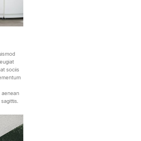
euismod
eugiat
at sociis
elementum
m aenean
agittis.