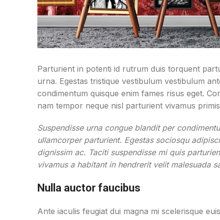
Parturient in potenti id rutrum duis torquent part
urna. Egestas tristique vestibulum vestibulum ant
condimentum quisque enim fames risus eget. Cons
nam tempor neque nisl parturient vivamus primis 
Suspendisse urna congue blandit per condimentum 
ullamcorper parturient. Egestas sociosqu adipisc
dignissim ac. Taciti suspendisse mi quis parturi
vivamus a habitant in hendrerit velit malesuada sag
Nulla auctor faucibus
Ante iaculis feugiat dui magna mi scelerisque eu