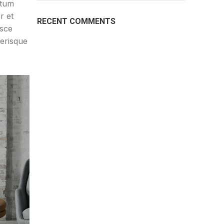
ntum
r et
RECENT COMMENTS
usce
lerisque