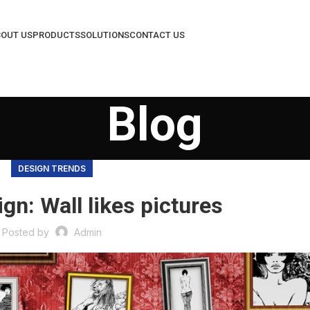
OUT US
PRODUCTS
SOLUTIONS
CONTACT US
Blog
DESIGN TRENDS
gn: Wall likes pictures
Posted by
Admin