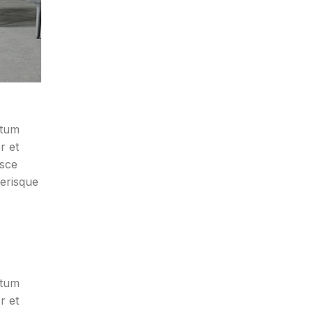
ntum
r et
usce
lerisque
ntum
r et