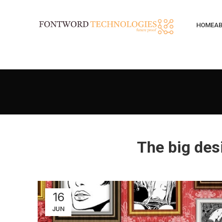
HOME
AB
The big desi
16
JUN