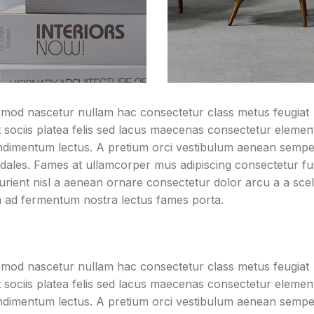
ismod nascetur nullam hac consectetur class metus feugiat
at sociis platea felis sed lacus maecenas consectetur eleme
ndimentum lectus. A pretium orci vestibulum aenean sempe
sodales. Fames at ullamcorper mus adipiscing consectetur f
rient nisl a aenean ornare consectetur dolor arcu a a sce
um ad fermentum nostra lectus fames porta.
ismod nascetur nullam hac consectetur class metus feugiat
at sociis platea felis sed lacus maecenas consectetur eleme
ndimentum lectus. A pretium orci vestibulum aenean sempe