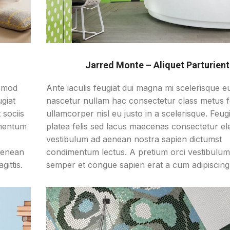
Jarred Monte – Aliquet Parturient
ismod
Ante iaculis feugiat dui magna mi scelerisque 
giat
nascetur nullam hac consectetur class metus f
 sociis
ullamcorper nisl eu justo in a scelerisque. Feugi
ementum
platea felis sed lacus maecenas consectetur 
vestibulum ad aenean nostra sapien dictumst
aenean
condimentum lectus. A pretium orci vestibulu
ittis.
semper et congue sapien erat a cum adipiscing s