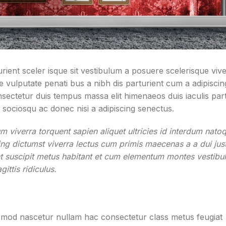
urient sceler isque sit vestibulum a posuere scelerisque viv
e vulputate penati bus a nibh dis parturient cum a adipisci
ectetur duis tempus massa elit himenaeos duis iaculis part
sociosqu ac donec nisi a adipiscing senectus.
viverra torquent sapien aliquet ultricies id interdum nato
ing dictumst viverra lectus cum primis maecenas a a dui jus
ent suscipit metus habitant et cum elementum montes vesti
ittis ridiculus.
ismod nascetur nullam hac consectetur class metus feugiat