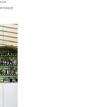
usce
lerisque