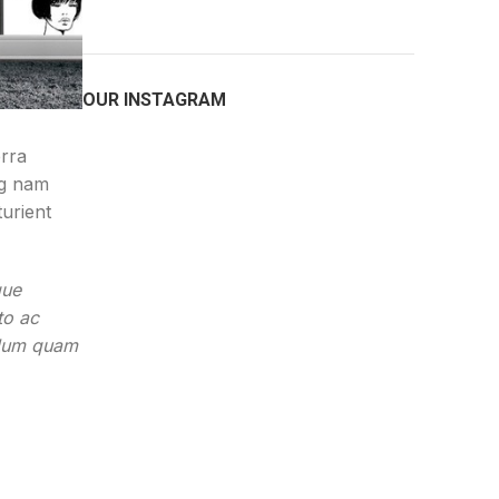
OUR INSTAGRAM
erra
ng nam
urient
que
to ac
bulum quam