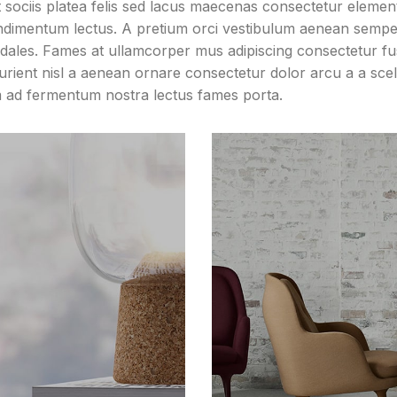
at sociis platea felis sed lacus maecenas consectetur eleme
ndimentum lectus. A pretium orci vestibulum aenean sempe
sodales. Fames at ullamcorper mus adipiscing consectetur f
rient nisl a aenean ornare consectetur dolor arcu a a sce
um ad fermentum nostra lectus fames porta.